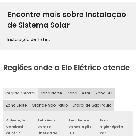
Encontre mais sobre Instalação
de Sistema Solar
Instalação de Sistema Solar
Regiões onde a Elo Elétrico atende
Região Central
Zona Norte
Zona Oeste
Zona Sul
Zona Leste
Grande São Paulo
Litoral de São Paulo
Aclimação
Bela Vista
Bom Retiro
Brás
Cambuci
Centro
Consolação
Higienópolis
Glicério
Liberdade
Luz
Pari