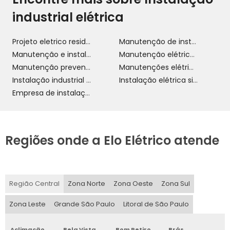
industrial elétrica
Projeto eletrico residencial
Manutenção de instalações elétricas
Manutenção e instalação elétrica
Manutenção elétrica predial
Manutenção preventiva e corretiva instalações elétricas
Manutenções elétricas
Instalação industrial elétrica
Instalação elétrica simples
Empresa de instalação eletrica industrial
Regiões onde a Elo Elétrico atende
Região Central
Zona Norte
Zona Oeste
Zona Sul
Zona Leste
Grande São Paulo
Litoral de São Paulo
Aclimação
Bela Vista
Bom Retiro
Brás