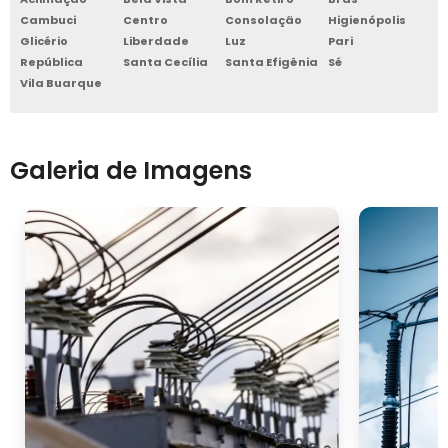
Cambuci
Centro
Consolação
Higienópolis
Glicério
Liberdade
Luz
Pari
República
Santa Cecília
Santa Efigênia
Sé
Vila Buarque
Galeria de Imagens